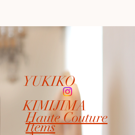
YUKIKO
KIMIJIMA
Haute Couture
Items