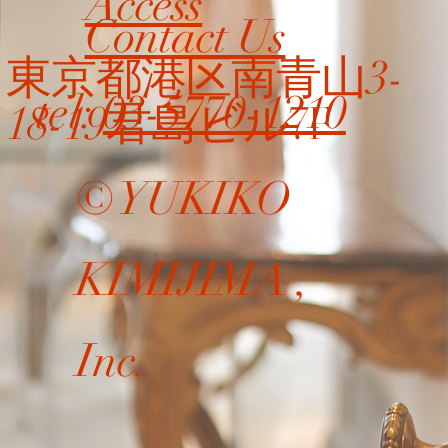
Access
Contact Us
東京都港区南青山3-
tel:
03-5770-1210
7F
18-19君島ビル
​© YUKIKO
KIMIJIMA ,
Inc.